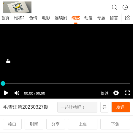
首页
维将2
色情
电影
连续剧
综艺
动漫
专题
留言
毛雪汪第20230327期
开
发送
接口
刷新
分享
上集
下集