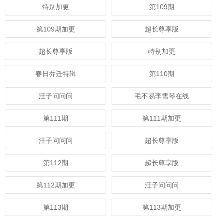
特别加更
第109期
第109期加更
超长尊享版
超长尊享版
特别加更
春日乔迁特辑
第110期
汪子问问问
毛不易李雪琴在线
第111期
第111期加更
汪子问问问
超长尊享版
第112期
超长尊享版
第112期加更
汪子问问问
第113期
第113期加更