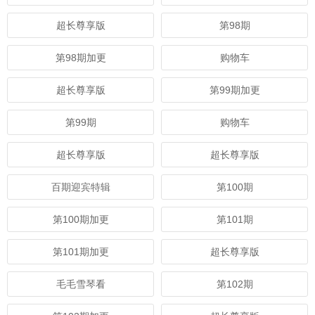
超长尊享版
第98期
第98期加更
购物车
超长尊享版
第99期加更
第99期
购物车
超长尊享版
超长尊享版
百期迎宾特辑
第100期
第100期加更
第101期
第101期加更
超长尊享版
毛毛雪琴看
第102期