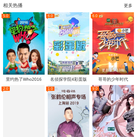
相关热播
更多
5.0
6.0
6.0
已完结
更新至第6期
更新至第13期
里约热了Who2016
名侦探学院4彩蛋版
哥哥的少年时代
2.0
1.0
9.0