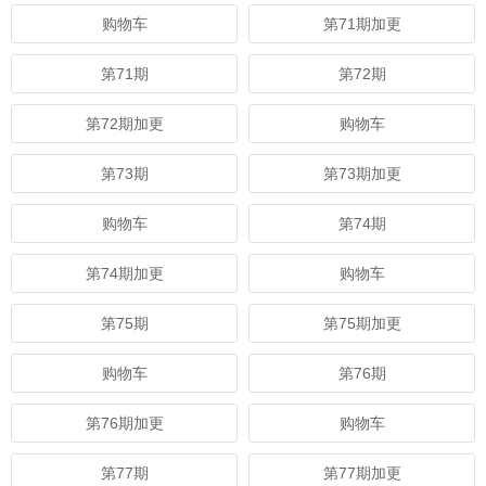
购物车
第71期加更
第71期
第72期
第72期加更
购物车
第73期
第73期加更
购物车
第74期
第74期加更
购物车
第75期
第75期加更
购物车
第76期
第76期加更
购物车
第77期
第77期加更