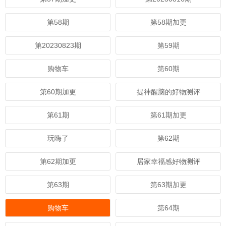
第58期
第58期加更
第20230823期
第59期
购物车
第60期
第60期加更
提神醒脑的好物测评
第61期
第61期加更
玩嗨了
第62期
第62期加更
居家幸福感好物测评
第63期
第63期加更
购物车
第64期