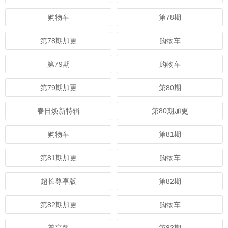
购物车
第78期
第78期加更
购物车
第79期
购物车
第79期加更
第80期
春日焕新特辑
第80期加更
购物车
第81期
第81期加更
购物车
超长尊享版
第82期
第82期加更
购物车