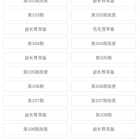
第102期加更
超长尊享版
第103期
第102期加更
超长尊享版
毛毛雪琴看
第104期
第104期加更
超长尊享版
第105期
第105期加更
超长尊享版
第106期
第106期加更
第107期
第107期加更
超长尊享版
第108期
第108期加更
超长尊享版