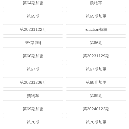
第64期加更
购物车
第65期
第65期加更
第20231122期
reaction特辑
来信特辑
第66期
第66期加更
第20231129期
第67期
第67期加更
第20231206期
第68期加更
购物车
第69期
第69期加更
第20240122期
第70期
第70期加更