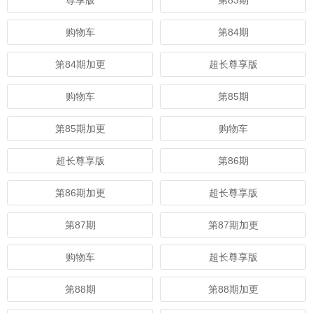
尊享版
第83期
购物车
第84期
第84期加更
超长尊享版
购物车
第85期
第85期加更
购物车
超长尊享版
第86期
第86期加更
超长尊享版
第87期
第87期加更
购物车
超长尊享版
第88期
第88期加更