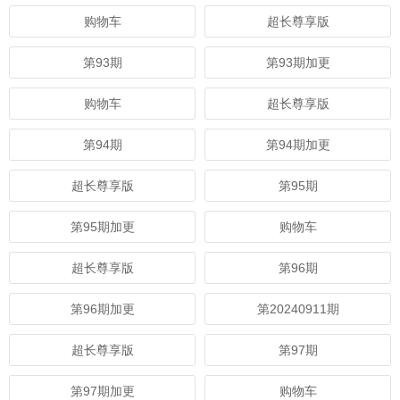
购物车
超长尊享版
第93期
第93期加更
购物车
超长尊享版
第94期
第94期加更
超长尊享版
第95期
第95期加更
购物车
超长尊享版
第96期
第96期加更
第20240911期
超长尊享版
第97期
第97期加更
购物车