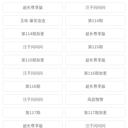
超长尊享版
汪子问问问
五哈 爆笑连连
第114期
第114期加更
超长尊享版
汪子问问问
第115期
第115期加更
超长尊享版
汪子问问问
第116期加更
第116期
超长尊享版
汪子问问问
高甜预警
第117期
第117期加更
超长尊享版
汪子问问问