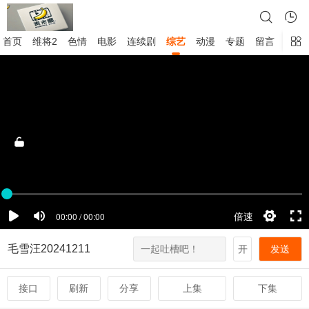
首页
维将2
色情
电影
连续剧
综艺
动漫
专题
留言
毛雪汪20241211
开
发送
接口
刷新
分享
上集
下集