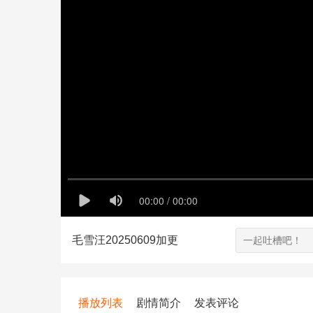
毛雪汪20250609加更
播放列表
剧情简介
发表评论