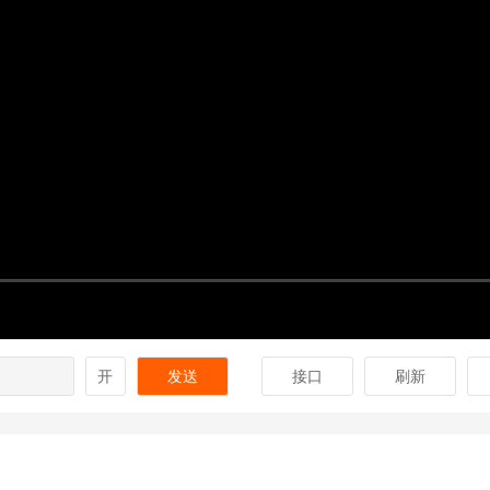
开
发送
接口
刷新