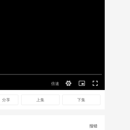
分享
上集
下集
报错