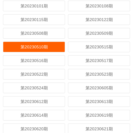
第20230101期
第20230108期
第20230115期
第20230122期
第20230508期
第20230509期
第20230510期
第20230515期
第20230516期
第20230517期
第20230522期
第20230523期
第20230524期
第20230605期
第20230612期
第20230613期
第20230614期
第20230619期
第20230620期
第20230621期