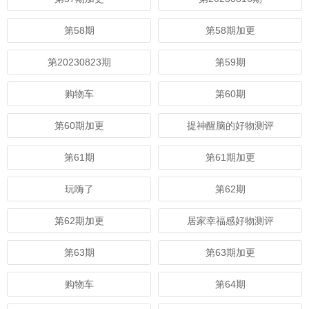
第58期
第58期加更
第20230823期
第59期
购物车
第60期
第60期加更
提神醒脑的好物测评
第61期
第61期加更
玩嗨了
第62期
第62期加更
居家幸福感好物测评
第63期
第63期加更
购物车
第64期