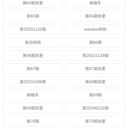
第64期加更
购物车
第65期
第65期加更
第20231122期
reaction特辑
来信特辑
第66期
第66期加更
第20231129期
第67期
第67期加更
第20231206期
第68期加更
购物车
第69期
第69期加更
第20240122期
第70期
第70期加更