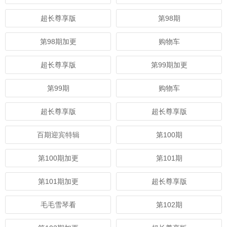
超长尊享版
第98期
第98期加更
购物车
超长尊享版
第99期加更
第99期
购物车
超长尊享版
超长尊享版
百期迎宾特辑
第100期
第100期加更
第101期
第101期加更
超长尊享版
毛毛雪琴看
第102期