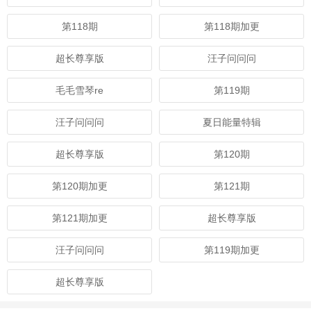
第118期
第118期加更
超长尊享版
汪子问问问
毛毛雪琴re
第119期
汪子问问问
夏日能量特辑
超长尊享版
第120期
第120期加更
第121期
第121期加更
超长尊享版
汪子问问问
第119期加更
超长尊享版