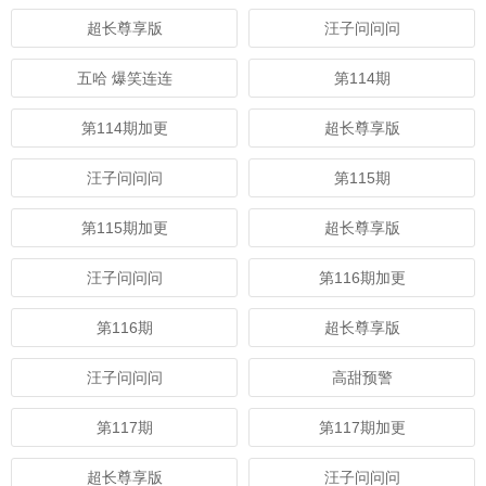
超长尊享版
汪子问问问
五哈 爆笑连连
第114期
第114期加更
超长尊享版
汪子问问问
第115期
第115期加更
超长尊享版
汪子问问问
第116期加更
第116期
超长尊享版
汪子问问问
高甜预警
第117期
第117期加更
超长尊享版
汪子问问问