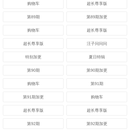
购物车
超长尊享版
第89期
第89期加更
购物车
超长尊享版
超长尊享版
汪子问问问
特别加更
夏日特辑
第90期
第90期加更
购物车
第91期
第91期加更
购物车
超长尊享版
超长尊享版
第92期
第92期加更