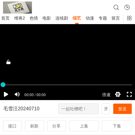
首页
维将2
色情
电影
连续剧
综艺
动漫
专题
留言
毛雪汪20240710
开
发送
接口
刷新
分享
上集
下集