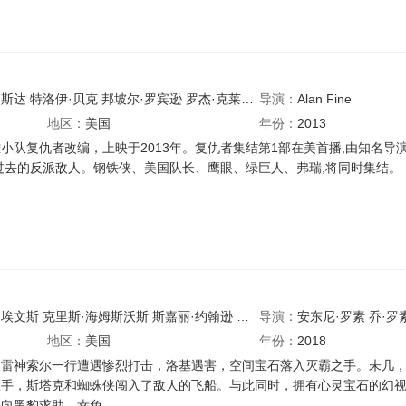
帕斯达
特洛伊·贝克
邦坡尔·罗宾逊
罗杰·克莱格·史密斯
导演：
Alan Fine
弗雷德·塔特西奥
地区：
美国
年份：
2013
小队复仇者改编，上映于2013年。复仇者集结第1部在美首播,由知名导
过去的反派敌人。钢铁侠、美国队长、鹰眼、绿巨人、弗瑞,将同时集结。
·埃文斯
克里斯·海姆斯沃斯
斯嘉丽·约翰逊
马克·鲁弗洛
导演：
安东尼·罗素
乔什·布洛林
乔·罗
本尼
地区：
美国
年份：
2018
的雷神索尔一行遭遇惨烈打击，洛基遇害，空间宝石落入灭霸之手。未几
敌手，斯塔克和蜘蛛侠闯入了敌人的飞船。与此同时，拥有心灵宝石的幻
，向黑豹求助。幸免