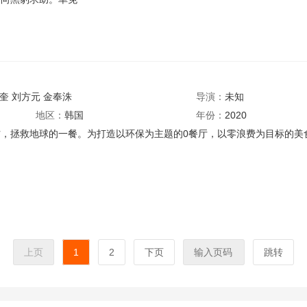
奎
刘方元
金奉洙
导演：
未知
地区：
韩国
年份：
2020
材，拯救地球的一餐。为打造以环保为主题的0餐厅，以零浪费为目标的美
？
上页
1
2
下页
跳转