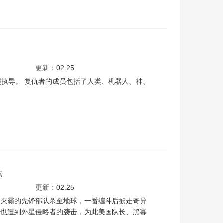
特拉维斯·威林厄姆
大卫·卡耶
连姆·奥布赖恩
查尔斯·阿德勒
更新：
02.25
演执导。 复仇者的成员包括了人类、机器人、神、
素
迪克特·康伯巴奇
汤姆·赫兰德
克里斯·帕拉特
佐伊·索尔达娜
伊丽莎白·
更新：
02.25
，灭霸的先锋部队杀至地球，一番缠斗后掳走奇异
视也遭到外星侵略者的袭击，为此美国队长、黑寡