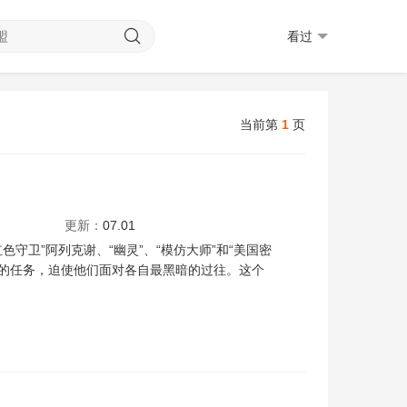
看过
当前第
1
页
汉娜·乔恩-卡门
欧嘉·柯瑞兰寇
杰拉尔丁·维斯瓦纳坦
温德尔·皮尔斯
克里
更新：
07.01
守卫”阿列克谢、“幽灵”、“模仿大师”和“美国密
险的任务，迫使他们面对各自最黑暗的过往。这个