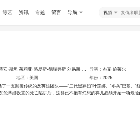
综艺
资讯
专题
留言
导航
视频
蒂安·斯坦
茱莉亚·路易斯-德瑞弗斯
刘易斯·普尔曼
导演：
大卫·哈伯
杰克·施莱尔
怀亚特·罗素
地区：
美国
年份：
2025
了一支颠覆传统的反英雄团队——“二代黑寡妇”叶莲娜、“冬兵”巴基、“红色
了瓦伦蒂娜设置的死亡陷阱后，这群已不抱有幻想的弃儿必须开始一项危