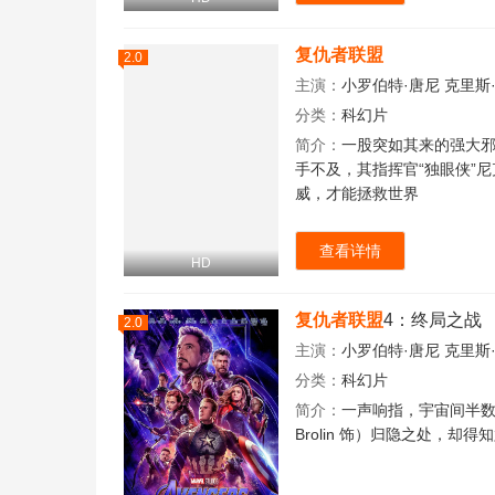
复仇者联盟
2.0
主演：
小罗伯特·唐尼
克里斯
分类：
科幻片
简介：
一股突如其来的强大邪
手不及，其指挥官“独眼侠”尼克
威，才能拯救世界
查看详情
HD
复仇者联盟
4：终局之战
2.0
主演：
小罗伯特·唐尼
克里斯
分类：
科幻片
简介：
一声响指，宇宙间半数生
Brolin 饰）归隐之处，却