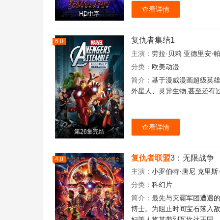
查看详情
HD中字
复仇者集结1
6.0
主演：
劳拉·贝莉
亚德里安·
分类：
欧美动漫
简介：
基于漫威漫画超级英雄
外星人、灵异生物,甚至还有
查看详情
第26集完结
复仇者联盟
3：无限战争
4.0
主演：
小罗伯特·唐尼
克里斯
分类：
科幻片
简介：
最先与灭霸军团遭遇
博士。为阻止时间宝石落入
妇等人将其带到瓦坎达王国