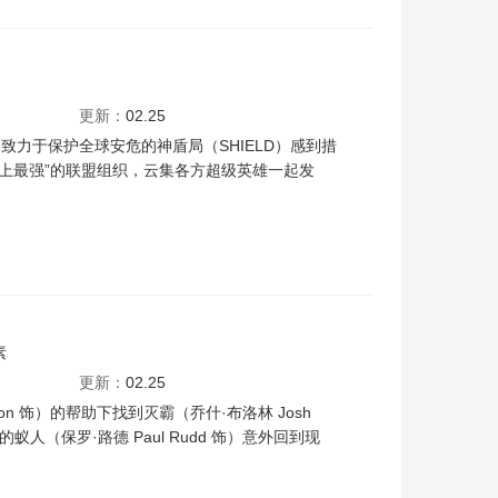
尔·杰克逊
汤姆·希德勒斯顿
斯特兰·斯卡斯加德
寇碧·史莫德斯
克拉克·
更新：
02.25
力于保护全球安危的神盾局（SHIELD）感到措
个“史上最强”的联盟组织，云集各方超级英雄一起发
素
·布洛林
保罗·路德
凯伦·吉兰
唐·钱德尔
布丽·拉尔森
布莱德利·库珀
泰莎
更新：
02.25
n 饰）的帮助下找到灭霸（乔什·布洛林 Josh
（保罗·路德 Paul Rudd 饰）意外回到现