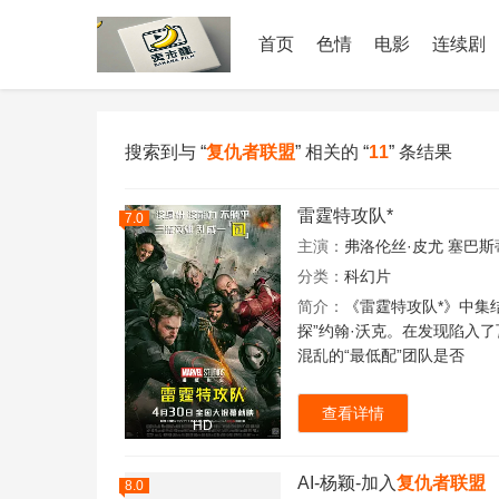
首页
色情
电影
连续剧
搜索到与 “
复仇者联盟
” 相关的 “
11
” 条结果
雷霆特攻队*
7.0
主演：
弗洛伦丝·皮尤
塞巴斯
分类：
科幻片
简介：
《雷霆特攻队*》中集结
探”约翰·沃克。在发现陷入
混乱的“最低配”团队是否
查看详情
HD
AI-杨颖-加入
复仇者联盟
8.0