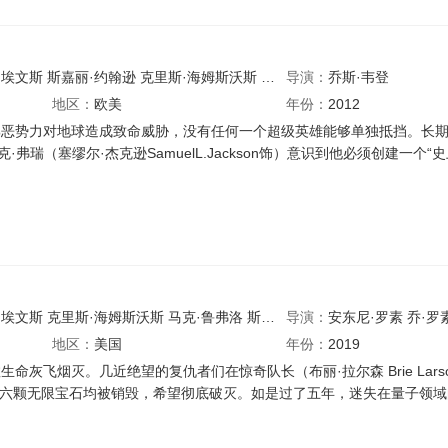
·埃文斯
斯嘉丽·约翰逊
克里斯·海姆斯沃斯
杰瑞米·雷纳
导演：
乔斯·韦登
马克·鲁弗洛
塞缪
地区：
欧美
年份：
2012
恶势力对地球造成致命威胁，没有任何一个超级英雄能够单独抵挡。长期致
·弗瑞（塞缪尔·杰克逊SamuelL.Jackson饰）意识到他必须创建一
·埃文斯
克里斯·海姆斯沃斯
马克·鲁弗洛
斯嘉丽·约翰逊
导演：
安东尼·罗素
杰瑞米·雷纳
乔·罗
乔什
地区：
美国
年份：
2019
命灰飞烟灭。几近绝望的复仇者们在惊奇队长（布丽·拉尔森 Brie Larso
得知六颗无限宝石均被销毁，希望彻底破灭。如是过了五年，迷失在量子领域的蚁人