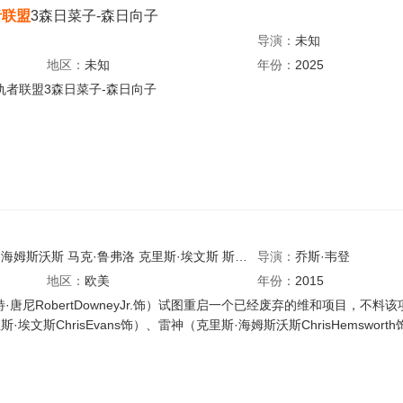
者联盟
3森日菜子-森日向子
导演：
未知
地区：
未知
年份：
2025
C复仇者联盟3森日菜子-森日向子
·海姆斯沃斯
马克·鲁弗洛
克里斯·埃文斯
斯嘉丽·约翰逊
导演：
乔斯·韦登
杰瑞米·雷纳
詹姆
地区：
欧美
年份：
2015
·唐尼RobertDowneyJr.饰）试图重启一个已经废弃的维和项目，
文斯ChrisEvans饰）、雷神（克里斯·海姆斯沃斯ChrisHemsworth