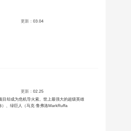
更新：
03.04
斯·斯派德
塞缪尔·杰克逊
唐·钱德尔
亚伦·泰勒-约翰逊
伊丽莎白·奥尔森
更新：
02.25
不料该项目却成为危机导火索。世上最强大的超级英雄
饰）、绿巨人（马克·鲁弗洛MarkRuffa