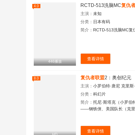
RCTD-513洗脑MC
复仇
4.0
主演：
未知
分类：
日本有码
简介：
RCTD-513洗脑M
查看详情
446播放
复仇者联盟
2：奥创纪元
8.0
主演：
小罗伯特·唐尼
克里斯
分类：
科幻片
简介：
托尼·斯塔克（小罗伯特
——钢铁侠、美国队长（克里斯·埃
查看详情
HD