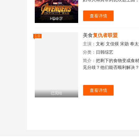
查看详情
HD中字
美食
复仇者联盟
1.0
主演：
文彬
文佳煐
宋勋
奉太
分类：
日韩综艺
简介：
把剩下的食物变成食
见分歧？他们能否顺利解决
查看详情
已完结