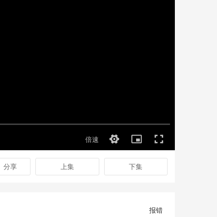
分享
上集
下集
报错