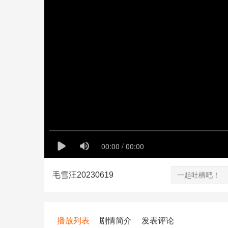
毛雪汪20230619
播放列表
剧情简介
发表评论