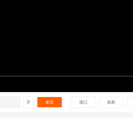
开
发送
接口
刷新