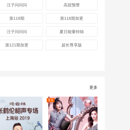
汪子问问问
高甜预警
第118期
第118期加更
汪子问问问
夏日能量特辑
第121期加更
超长尊享版
更多
9.0