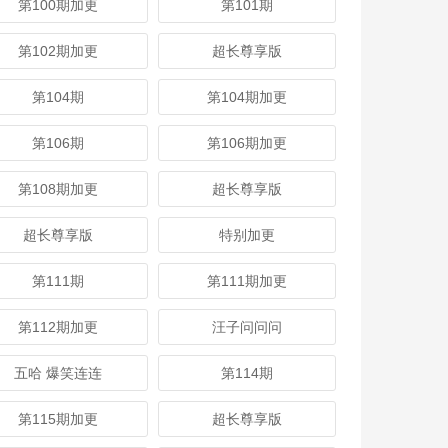
第100期加更
第101期
第102期加更
超长尊享版
第104期
第104期加更
第106期
第106期加更
第108期加更
超长尊享版
超长尊享版
特别加更
第111期
第111期加更
第112期加更
汪子问问问
五哈 爆笑连连
第114期
第115期加更
超长尊享版