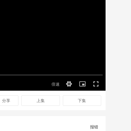
分享
上集
下集
报错