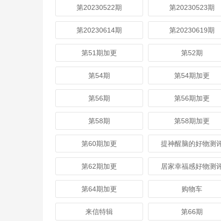
第20230522期
第20230523期
第20230614期
第20230619期
第51期加更
第52期
第54期
第54期加更
第56期
第56期加更
第58期
第58期加更
第60期加更
提神醒脑的好物测
第62期加更
居家幸福感好物测
第64期加更
购物车
来信特辑
第66期