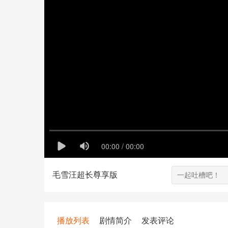
毛雪汪超长尊享版
播放列表
剧情简介
发表评论