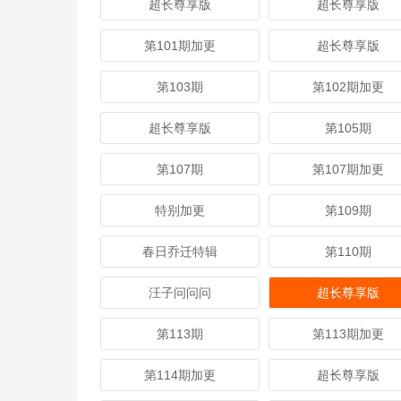
超长尊享版
超长尊享版
第101期加更
超长尊享版
第103期
第102期加更
超长尊享版
第105期
第107期
第107期加更
特别加更
第109期
春日乔迁特辑
第110期
汪子问问问
超长尊享版
第113期
第113期加更
第114期加更
超长尊享版