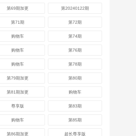
第69期加更
第20240122期
第71期
第72期
购物车
第74期
购物车
第76期
购物车
第78期
第79期加更
第80期
第81期加更
购物车
尊享版
第83期
购物车
第85期
第86期加更
超长尊享版