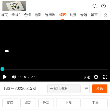
首页
维将2
色情
电影
连续剧
综艺
动漫
专题
留言
毛雪汪20230515期
开
发送
接口
刷新
分享
上集
下集