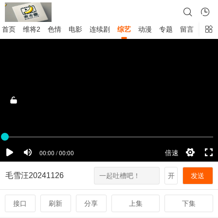
首页
维将2
色情
电影
连续剧
综艺
动漫
专题
留言
毛雪汪20241126
开
发送
接口
刷新
分享
上集
下集