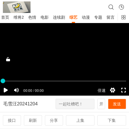
首页
维将2
色情
电影
连续剧
综艺
动漫
专题
留言
毛雪汪20241204
开
发送
接口
刷新
分享
上集
下集