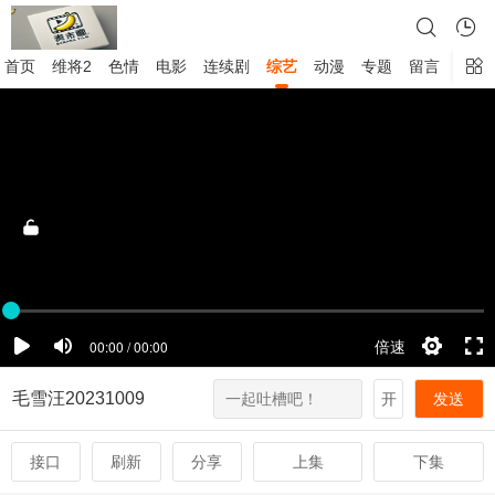
首页
维将2
色情
电影
连续剧
综艺
动漫
专题
留言
毛雪汪20231009
开
发送
接口
刷新
分享
上集
下集