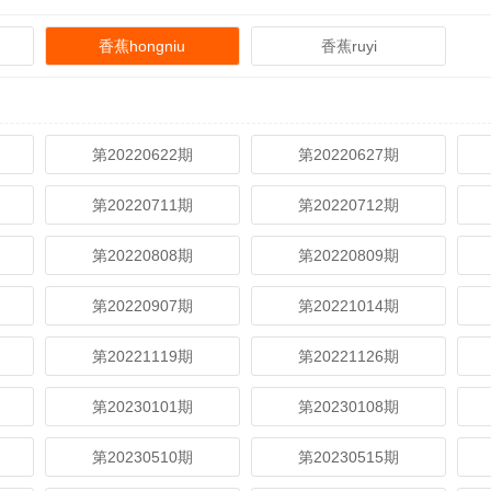
香蕉hongniu
香蕉ruyi
第20220622期
第20220627期
第20220711期
第20220712期
第20220808期
第20220809期
第20220907期
第20221014期
第20221119期
第20221126期
第20230101期
第20230108期
第20230510期
第20230515期