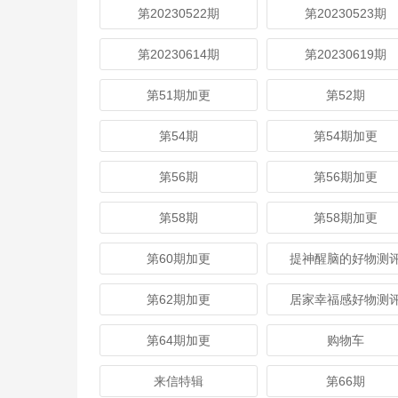
第20230522期
第20230523期
第20230614期
第20230619期
第51期加更
第52期
第54期
第54期加更
第56期
第56期加更
第58期
第58期加更
第60期加更
提神醒脑的好物测
第62期加更
居家幸福感好物测
第64期加更
购物车
来信特辑
第66期