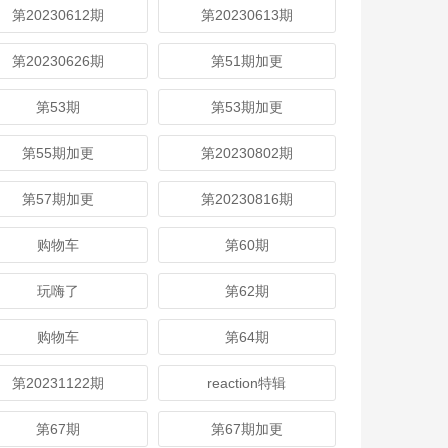
第20230612期
第20230613期
第20230626期
第51期加更
第53期
第53期加更
第55期加更
第20230802期
第57期加更
第20230816期
购物车
第60期
玩嗨了
第62期
购物车
第64期
第20231122期
reaction特辑
第67期
第67期加更