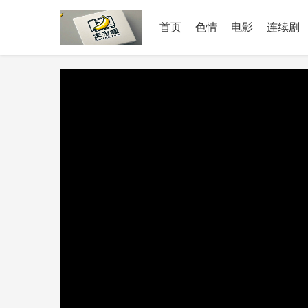
首页
色情
电影
连续剧