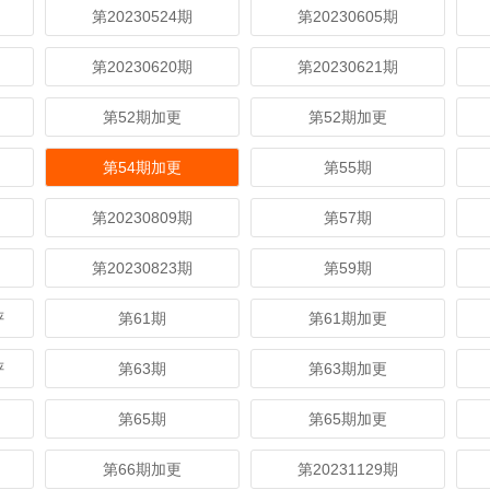
第20230524期
第20230605期
第20230620期
第20230621期
第52期加更
第52期加更
第54期加更
第55期
第20230809期
第57期
第20230823期
第59期
评
第61期
第61期加更
评
第63期
第63期加更
第65期
第65期加更
第66期加更
第20231129期