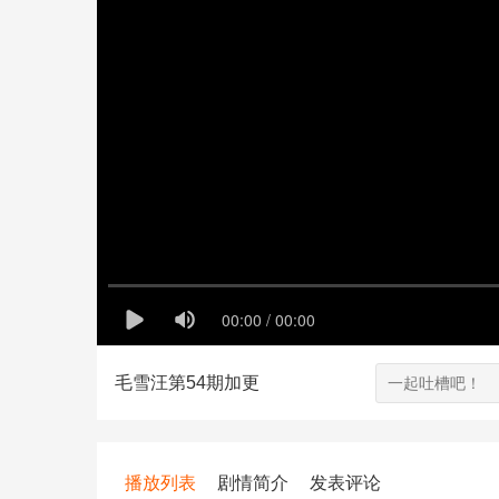
毛雪汪第54期加更
播放列表
剧情简介
发表评论