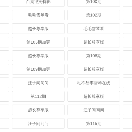
百期迎宾特辑
第100期
毛毛雪琴看
第102期
超长尊享版
毛毛雪琴看
第105期加更
超长尊享版
超长尊享版
第108期
第109期加更
超长尊享版
汪子问问问
毛不易李雪琴在线
第112期
超长尊享版
超长尊享版
汪子问问问
汪子问问问
第115期