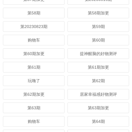
第58期
第58期加更
第20230823期
第59期
购物车
第60期
第60期加更
提神醒脑的好物测评
第61期
第61期加更
玩嗨了
第62期
第62期加更
居家幸福感好物测评
第63期
第63期加更
购物车
第64期