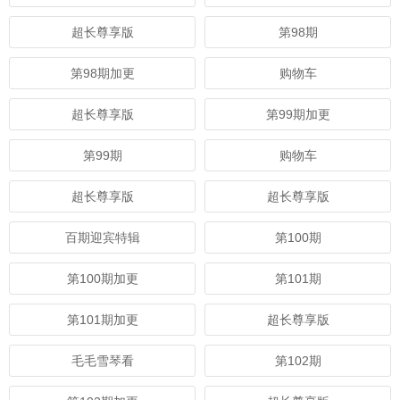
超长尊享版
第98期
第98期加更
购物车
超长尊享版
第99期加更
第99期
购物车
超长尊享版
超长尊享版
百期迎宾特辑
第100期
第100期加更
第101期
第101期加更
超长尊享版
毛毛雪琴看
第102期