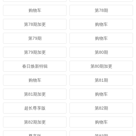
购物车
第78期
第78期加更
购物车
第79期
购物车
第79期加更
第80期
春日焕新特辑
第80期加更
购物车
第81期
第81期加更
购物车
超长尊享版
第82期
第82期加更
购物车