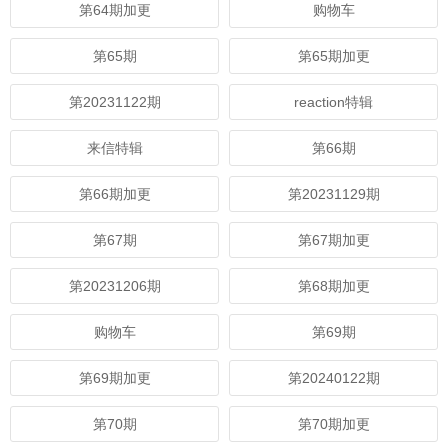
第64期加更
购物车
第65期
第65期加更
第20231122期
reaction特辑
来信特辑
第66期
第66期加更
第20231129期
第67期
第67期加更
第20231206期
第68期加更
购物车
第69期
第69期加更
第20240122期
第70期
第70期加更