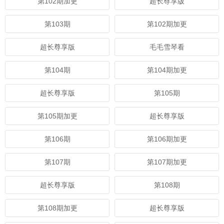
第102期加更
超长尊享版
第103期
第102期加更
超长尊享版
毛毛雪琴看
第104期
第104期加更
超长尊享版
第105期
第105期加更
超长尊享版
第106期
第106期加更
第107期
第107期加更
超长尊享版
第108期
第108期加更
超长尊享版