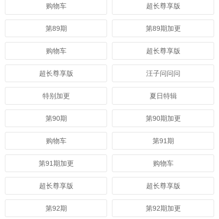
购物车
超长尊享版
第89期
第89期加更
购物车
超长尊享版
超长尊享版
汪子问问问
特别加更
夏日特辑
第90期
第90期加更
购物车
第91期
第91期加更
购物车
超长尊享版
超长尊享版
第92期
第92期加更