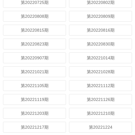
第20220725期
第20220802期
第20220808期
第20220809期
第20220815期
第20220816期
第20220823期
第20220830期
第20220907期
第20221014期
第20221021期
第20221028期
第20221105期
第20221112期
第20221119期
第20221126期
第20221203期
第20221210期
第20221217期
第20221224