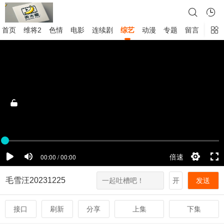
首页
维将2
色情
电影
连续剧
综艺
动漫
专题
留言
毛雪汪20231225
开
发送
接口
刷新
分享
上集
下集