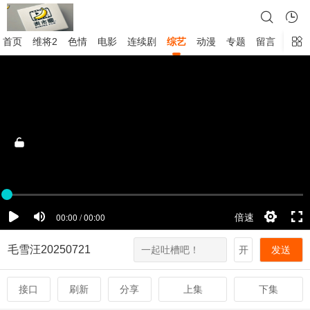
首页
维将2
色情
电影
连续剧
综艺
动漫
专题
留言
毛雪汪20250721
开
发送
接口
刷新
分享
上集
下集