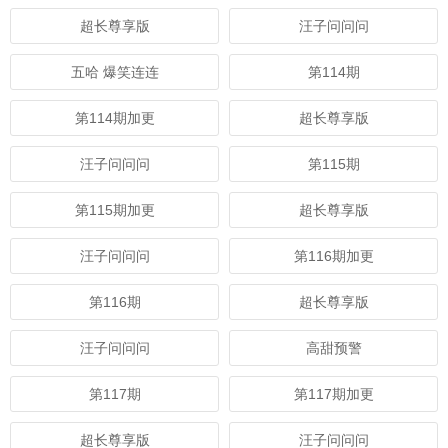
超长尊享版
汪子问问问
五哈 爆笑连连
第114期
第114期加更
超长尊享版
汪子问问问
第115期
第115期加更
超长尊享版
汪子问问问
第116期加更
第116期
超长尊享版
汪子问问问
高甜预警
第117期
第117期加更
超长尊享版
汪子问问问