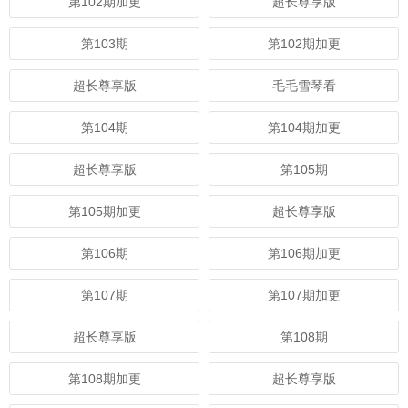
第102期加更
超长尊享版
第103期
第102期加更
超长尊享版
毛毛雪琴看
第104期
第104期加更
超长尊享版
第105期
第105期加更
超长尊享版
第106期
第106期加更
第107期
第107期加更
超长尊享版
第108期
第108期加更
超长尊享版