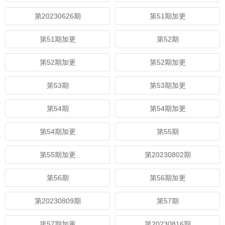
第20230626期
第51期加更
第51期加更
第52期
第52期加更
第52期加更
第53期
第53期加更
第54期
第54期加更
第54期加更
第55期
第55期加更
第20230802期
第56期
第56期加更
第20230809期
第57期
第57期加更
第20230816期