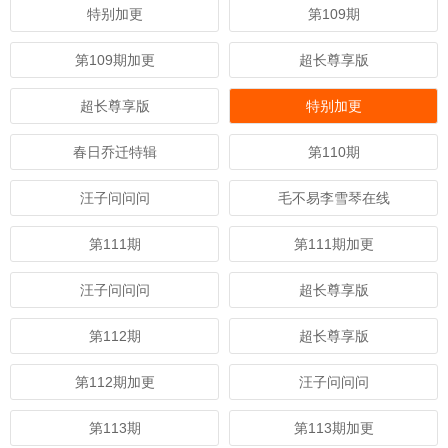
特别加更
第109期
第109期加更
超长尊享版
超长尊享版
特别加更
春日乔迁特辑
第110期
汪子问问问
毛不易李雪琴在线
第111期
第111期加更
汪子问问问
超长尊享版
第112期
超长尊享版
第112期加更
汪子问问问
第113期
第113期加更