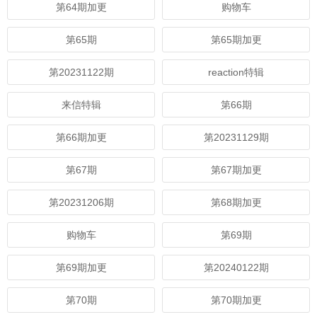
第64期加更
购物车
第65期
第65期加更
第20231122期
reaction特辑
来信特辑
第66期
第66期加更
第20231129期
第67期
第67期加更
第20231206期
第68期加更
购物车
第69期
第69期加更
第20240122期
第70期
第70期加更