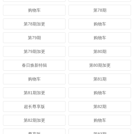
购物车
第78期
第78期加更
购物车
第79期
购物车
第79期加更
第80期
春日焕新特辑
第80期加更
购物车
第81期
第81期加更
购物车
超长尊享版
第82期
第82期加更
购物车