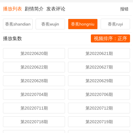
播放列表
剧情简介
发表评论
报错
香蕉shandian
香蕉wujin
香蕉hongniu
香蕉ruyi
播放集数
视频排序：正序
第20220620期
第20220621期
第20220622期
第20220627期
第20220628期
第20220629期
第20220704期
第20220706期
第20220711期
第20220712期
第20220718期
第20220719期