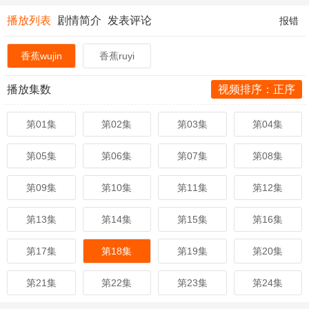
播放列表
剧情简介
发表评论
报错
香蕉wujin
香蕉ruyi
播放集数
视频排序：正序
第01集
第02集
第03集
第04集
第05集
第06集
第07集
第08集
第09集
第10集
第11集
第12集
第13集
第14集
第15集
第16集
第17集
第18集
第19集
第20集
第21集
第22集
第23集
第24集