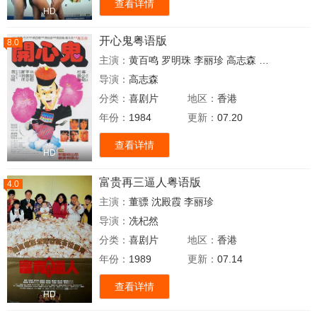
查看详情
HD
开心鬼粤语版
8.0
主演：
黄百鸣
罗明珠
李丽珍
高志森
杜丽莎
林珊
导演：
高志森
分类：
喜剧片
地区：
香港
年份：
1984
更新：
07.20
查看详情
HD
富贵再三逼人粤语版
4.0
主演：
董骠
沈殿霞
李丽珍
导演：
冼杞然
分类：
喜剧片
地区：
香港
年份：
1989
更新：
07.14
查看详情
HD