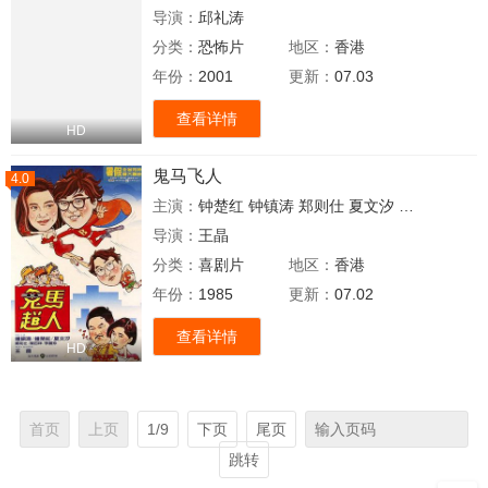
导演：
邱礼涛
分类：
恐怖片
地区：
香港
年份：
2001
更新：
07.03
查看详情
HD
鬼马飞人
4.0
主演：
钟楚红
钟镇涛
郑则仕
夏文汐
李丽珍
王晶
导演：
王晶
分类：
喜剧片
地区：
香港
年份：
1985
更新：
07.02
查看详情
HD
首页
上页
1/9
下页
尾页
跳转