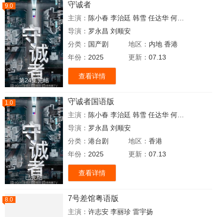
守诚者
9.0
主演：
陈小春
李治廷
韩雪
任达华
何润东
熊黛林
导演：
罗永昌
刘顺安
分类：
国产剧
地区：
内地
香港
年份：
2025
更新：
07.13
查看详情
第24集完结
守诚者国语版
1.0
主演：
陈小春
李治廷
韩雪
任达华
何润东
熊黛林
导演：
罗永昌
刘顺安
分类：
港台剧
地区：
香港
年份：
2025
更新：
07.13
查看详情
已完结
7号差馆粤语版
8.0
主演：
许志安
李丽珍
雷宇扬