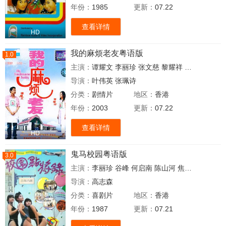
年份：
1985
更新：
07.22
查看详情
HD
我的麻烦老友粤语版
1.0
主演：
谭耀文
李丽珍
张文慈
黎耀祥
骆应钧
成奎
导演：
叶伟英
张珮诗
分类：
剧情片
地区：
香港
年份：
2003
更新：
07.22
查看详情
HD
鬼马校园粤语版
3.0
主演：
李丽珍
谷峰
何启南
陈山河
焦姣
陈松伶
导演：
高志森
分类：
喜剧片
地区：
香港
年份：
1987
更新：
07.21