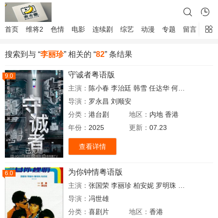
首页
维将2
色情
电影
连续剧
综艺
动漫
专题
留言
搜索到与 “
李丽珍
” 相关的 “
82
” 条结果
守诚者粤语版
9.0
主演：
陈小春
李治廷
韩雪
任达华
何润东
熊黛林
导演：
罗永昌
刘顺安
分类：
港台剧
地区：
内地
香港
年份：
2025
更新：
07.23
查看详情
已完结
为你钟情粤语版
6.0
主演：
张国荣
李丽珍
柏安妮
罗明珠
孟海
王书麒
导演：
冯世雄
分类：
喜剧片
地区：
香港