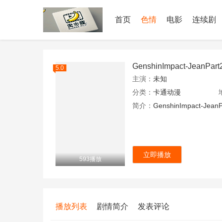
首页
色情
电影
连续剧
GenshinImpact-JeanPart
5.0
主演：
未知
分类：
卡通动漫
简介：
GenshinImpact-JeanP
立即播放
593播放
播放列表
剧情简介
发表评论