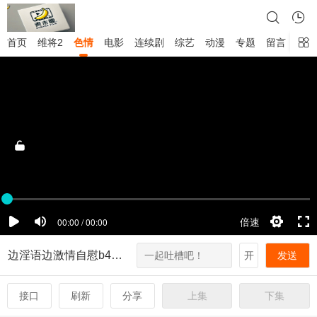
首页
维将2
色情
电影
连续剧
综艺
动漫
专题
留言
边淫语边激情自慰b49a76第1集
开
发送
接口
刷新
分享
上集
下集