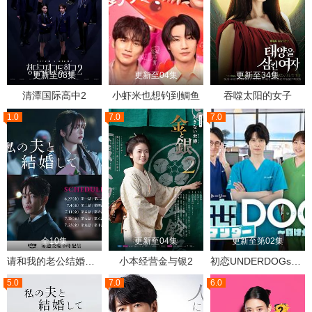
更新至08集
更新至04集
更新至34集
清潭国际高中2
小虾米也想钓到鲷鱼
吞噬太阳的女子
1.0
7.0
7.0
全10集
更新至04集
更新至第02集
请和我的老公结婚日版
小本经营金与银2
初恋UNDERDOGs～败犬与初恋～
5.0
7.0
6.0