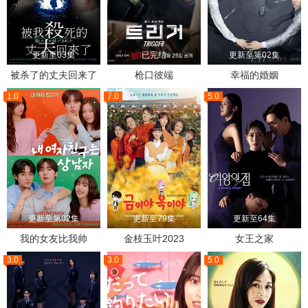
更新至03集
已完结
更新至第02集
被杀了的丈夫回来了
枪口彼端
幸福的婚姻
1.0
7.0
5.0
更新至第02集
更新至79集
更新至64集
我的女友比我帅
金枝玉叶2023
女王之家
3.0
3.0
5.0