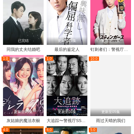
已完结
更新至03集
更新至01集
同我的丈夫结婚吧
最后的鉴定人
钉刺者们：警视厅诱饵搜查检证室
1.0
1.0
10.0
更新至05集
更新至03集
更新至05集
灰姑娘的魔法衣橱
大追踪〜警视厅SSBC强行犯系〜
雨过天晴的我们
4.0
6.0
5.0