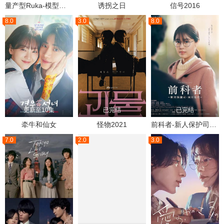
量产型Ruka-模型社员的蔚蓝逆袭-
诱拐之日
信号2016
8.0
3.0
8.0
更新至10集
已完结
已完结
牵牛和仙女
怪物2021
前科者-新人保护司阿川佳代-
7.0
2.0
3.0