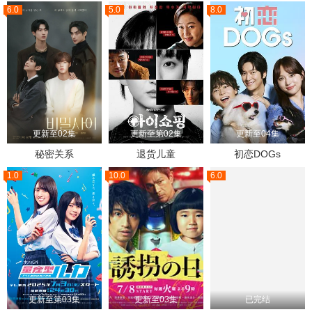
6.0
5.0
8.0
更新至02集
更新至第02集
更新至04集
秘密关系
退货儿童
初恋DOGs
1.0
10.0
6.0
更新至第03集
更新至03集
已完结