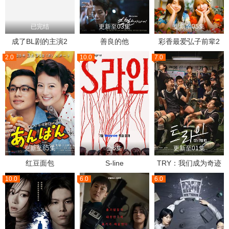
已完结
更新至03集
更新至05集
成了BL剧的主演2
善良的他
彩香最爱弘子前辈2
2.0
10.0
7.0
更新至85集
全6集
更新至01集
红豆面包
S-line
TRY：我们成为奇迹
10.0
6.0
6.0