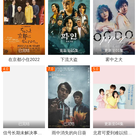
已完结
更新至05集
更新至01集
在京都小住2022
下流大盗
雾中之犬
4.0
7.0
5.0
已完结
已完结
更新至04集
信号长期未解决事件搜查组
雨中消失的向日葵
北君可爱到难以招架，只好三人共享了。