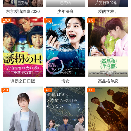
已完结
已完结
更新至02集
东京爱情故事2020
少年法庭
爱的学校。
10.0
4.0
8.0
更新至03集
已完结
已完结
诱拐之日日版
海女
高品格单恋
2.0
4.0
1.0